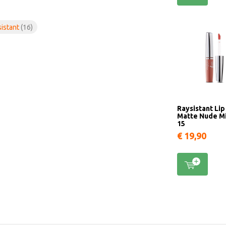
sistant
(16)
Raysistant Lip
Matte Nude M
15
€ 19,90