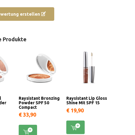
ewertung erstellen
e Produkte
l
Raysistant Bronzing
Raysistant Lip Gloss
der
Powder SPF 50
Shine Mit SPF 15
Compact
€ 19,90
€ 33,90