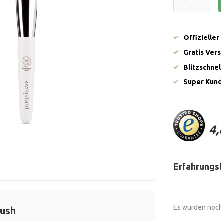
Offizielle
Gratis Ver
Blitzschne
Super Kun
4,
Erfahrungs
Es wurden noch
rush