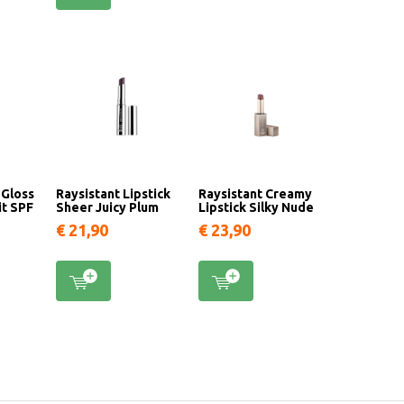
 Gloss
Raysistant Lipstick
Raysistant Creamy
it SPF
Sheer Juicy Plum
Lipstick Silky Nude
€ 21,90
€ 23,90