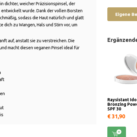
ein dichter, weicher Präzisionspinsel, der
n entwickelt wurde. Dank der vollen Borsten
Eigene B
chmäßig, sodass die Haut natürlich und glatt
te dich zu Wangen, Hals und Stirn vor, um
Ergänzend
ft auf, anstatt sie zu verstreichen. Die
und macht diesen veganen Pinsel ideal für
n
aft
gen
Raysistant Ido
Bronzing Pow
ut
SPF 30
is
€ 31,90