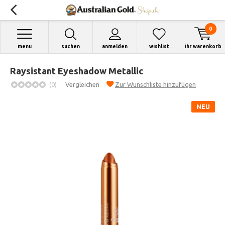
0
menu
suchen
anmelden
wishlist
ihr warenkorb
Raysistant Eyeshadow Metallic
(0)
Vergleichen
Zur Wunschliste hinzufügen
NEU