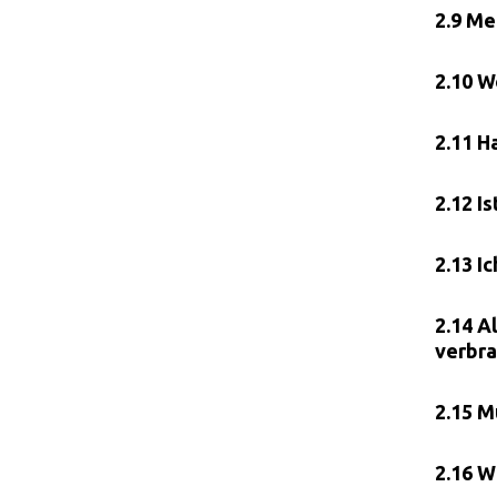
2.9 Me
2.10 W
2.11 H
2.12 I
2.13 I
2.14 A
verbra
2.15 M
2.16 W