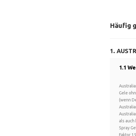
Häufig 
1. AUS
1.1 We
Australi
Gele ohn
(wenn Dei
Australi
Australi
als auch 
Spray Ge
Faktor 1