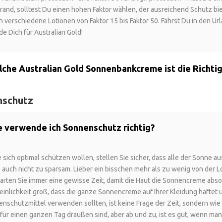
and, solltest Du einen hohen Faktor wählen, der ausreichend Schutz bie
h verschiedene Lotionen von Faktor 15 bis Faktor 50. Fährst Du in den Ur
e Dich für Australian Gold!
lche Australian Gold Sonnenbankcreme ist die Richtig
nschutz
e verwende ich Sonnenschutz richtig?
 sich optimal schützen wollen, stellen Sie sicher, dass alle der Sonne a
e auch nicht zu sparsam. Lieber ein bisschen mehr als zu wenig von der L
arten Sie immer eine gewisse Zeit, damit die Haut die Sonnencreme absorb
inlichkeit groß, dass die ganze Sonnencreme auf Ihrer Kleidung haftet u
enschutzmittel verwenden sollten, ist keine Frage der Zeit, sondern wie
t für einen ganzen Tag draußen sind, aber ab und zu, ist es gut, wenn ma