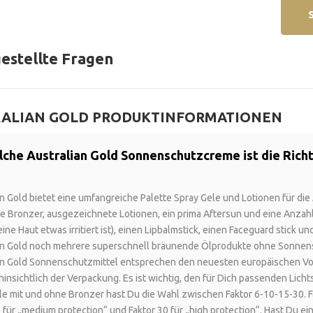
gestellte Fragen
TRALIAN GOLD PRODUKTINFORMATIONEN
lche Australian Gold Sonnenschutzcreme ist die Richt
an Gold bietet eine umfangreiche Palette Spray Gele und Lotionen für di
e Bronzer, ausgezeichnete Lotionen, ein prima Aftersun und eine Anzah
ne Haut etwas irritiert ist), einen Lipbalmstick, einen Faceguard stick u
an Gold noch mehrere superschnell bräunende Ölprodukte ohne Sonnens
an Gold Sonnenschutzmittel entsprechen den neuesten europäischen Vo
hinsichtlich der Verpackung. Es ist wichtig, den für Dich passenden Licht
le mit und ohne Bronzer hast Du die Wahl zwischen Faktor 6-10-15-30. Fa
5 für „medium protection“ und Faktor 30 für „high protection“. Hast Du 