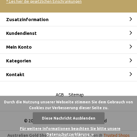
* Lies hier die gesetzlichen Einschränkungen
Zusatzinformation
Kundendienst
Mein Konto
Kategorien
Kontakt
AGB
Sitemap
Durch die Nutzung unserer Webseite stimmen Sie dem Gebrauch von
Cookies zur Verbesserung dieser Seite zu.
Diese Nachricht Ausblenden
© 2026 -
Australian Gold Shop Deutschland
Für weitere Informationen beachten Sie bitte unsere
Datenschutzerklärung. »
Australian Gold Shop
4,84
/
5
-
621
Bewertungen @
Trusted Shops