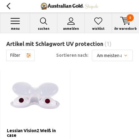
0
menu
suchen
anmelden
wishlist
ihr warenkorb
Artikel mit Schlagwort UV protection
(1)
Filter
Sortieren nach:
Lessian Vision2 Weiß in
case