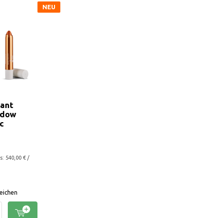
NEU
tant
adow
c
: 540,00 € /
eichen