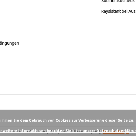
Solariumkosmetik
Raysistant bei Aus
dingungen
timmen Sie dem Gebrauch von Cookies zur Verbesserung dieser Seite zu.
r weitere Informationen beachten Sie bitte unsere Datenschutzerklärun
Australian Gold Shop
4,84
/
5
-
621
Bewertungen @
Trusted Shops