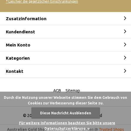
* Lies hier die gesetzlichen Einschränkungen
Zusatzinformation
Kundendienst
Mein Konto
Kategorien
Kontakt
AGB
Sitemap
Durch die Nutzung unserer Webseite stimmen Sie dem Gebrauch von
Cookies zur Verbesserung dieser Seite zu.
Diese Nachricht Ausblenden
© 2026 -
Australian Gold Shop Deutschland
Für weitere Informationen beachten Sie bitte unsere
Datenschutzerklärung. »
Australian Gold Shop
4,84
/
5
-
621
Bewertungen @
Trusted Shops