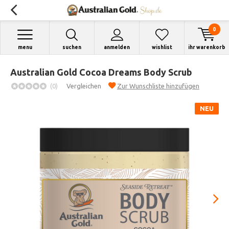
0
menu
suchen
anmelden
wishlist
ihr warenkorb
Australian Gold Cocoa Dreams Body Scrub
(0)
Vergleichen
Zur Wunschliste hinzufügen
NEU