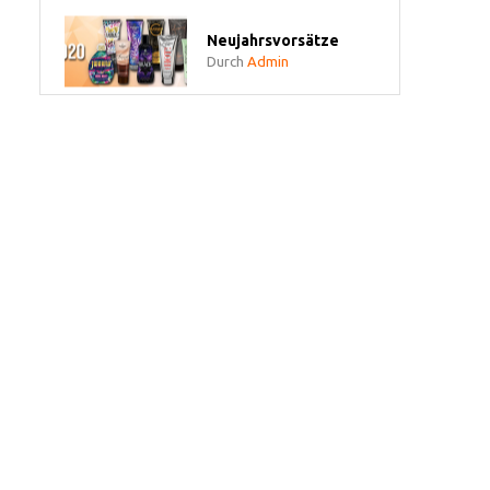
Neujahrsvorsätze
Durch
Admin
Wie bräune ich richtig?
Durch
Admin
Vitamin D Bildung im
Winter
Durch
Admin
Ripped Jeans
Durch
Admin