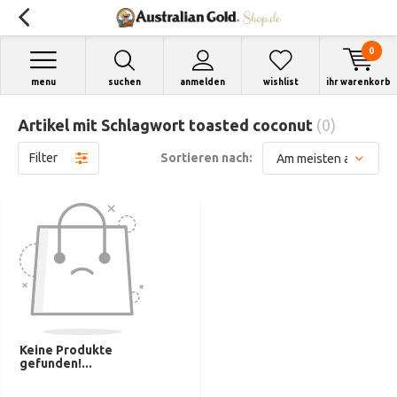
0
menu
suchen
anmelden
wishlist
ihr warenkorb
Artikel mit Schlagwort toasted coconut
(0)
Filter
Sortieren nach:
Keine Produkte
gefunden!...