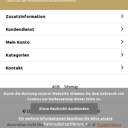
Zusatzinformation
Kundendienst
Mein Konto
Kategorien
Kontakt
AGB
Sitemap
Durch die Nutzung unserer Webseite stimmen Sie dem Gebrauch von
Cookies zur Verbesserung dieser Seite zu.
Diese Nachricht Ausblenden
© 2026 -
Australian Gold Shop Deutschland
Für weitere Informationen beachten Sie bitte unsere
Datenschutzerklärung. »
Australian Gold Shop
4,84
/
5
-
621
Bewertungen @
Trusted Shops