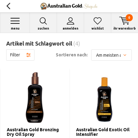
0
menu
suchen
anmelden
wishlist
ihr warenkorb
Artikel mit Schlagwort oil
(4)
Filter
Sortieren nach:
Australian Gold Bronzing
Australian Gold Exotic Oil
Dry Oil Spray
Intensifier