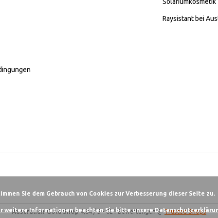
Solariumkosmetik
Raysistant bei Aus
dingungen
timmen Sie dem Gebrauch von Cookies zur Verbesserung dieser Seite zu.
r weitere Informationen beachten Sie bitte unsere Datenschutzerklärun
Australian Gold Shop
4,84
/
5
-
621
Bewertungen @
Trusted Shops