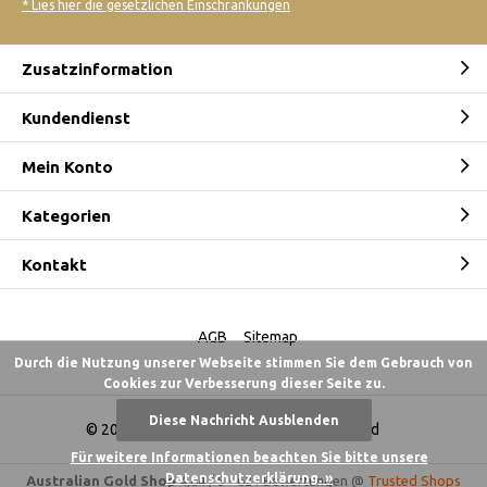
* Lies hier die gesetzlichen Einschränkungen
Zusatzinformation
Kundendienst
Mein Konto
Kategorien
Kontakt
AGB
Sitemap
Durch die Nutzung unserer Webseite stimmen Sie dem Gebrauch von
Cookies zur Verbesserung dieser Seite zu.
Diese Nachricht Ausblenden
© 2026 -
Australian Gold Shop Deutschland
Für weitere Informationen beachten Sie bitte unsere
Datenschutzerklärung. »
Australian Gold Shop
4,84
/
5
-
621
Bewertungen @
Trusted Shops