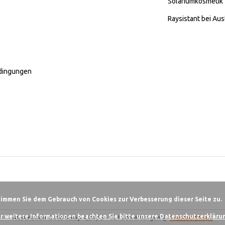
Solariumkosmetik
Raysistant bei Aus
dingungen
timmen Sie dem Gebrauch von Cookies zur Verbesserung dieser Seite zu.
r weitere Informationen beachten Sie bitte unsere Datenschutzerklärun
Australian Gold Shop
4,84
/
5
-
621
Bewertungen @
Trusted Shops