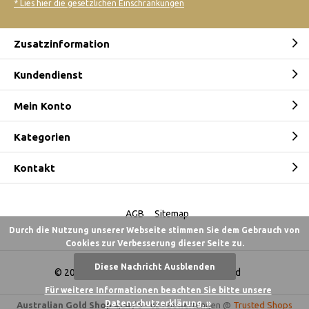
* Lies hier die gesetzlichen Einschränkungen
Zusatzinformation
Kundendienst
Mein Konto
Kategorien
Kontakt
AGB
Sitemap
Durch die Nutzung unserer Webseite stimmen Sie dem Gebrauch von
Cookies zur Verbesserung dieser Seite zu.
Diese Nachricht Ausblenden
© 2026 -
Australian Gold Shop Deutschland
Für weitere Informationen beachten Sie bitte unsere
Datenschutzerklärung. »
Australian Gold Shop
4,84
/
5
-
621
Bewertungen @
Trusted Shops