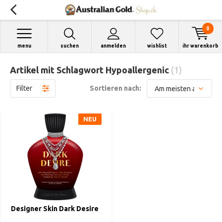
0
menu
suchen
anmelden
wishlist
ihr warenkorb
Artikel mit Schlagwort Hypoallergenic
(1)
Filter
Sortieren nach:
NEU
Designer Skin Dark Desire