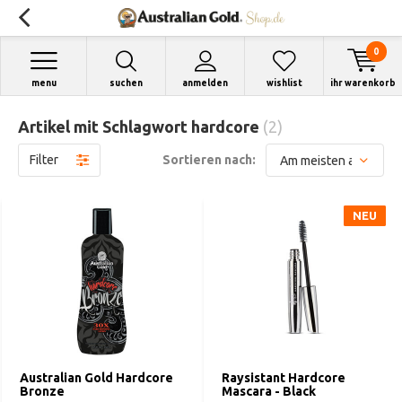
0
menu
suchen
anmelden
wishlist
ihr warenkorb
Artikel mit Schlagwort hardcore
(2)
Filter
Sortieren nach:
NEU
NEU
Australian Gold Hardcore
Raysistant Hardcore
Bronze
Mascara - Black