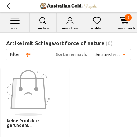
0
menu
suchen
anmelden
wishlist
ihr warenkorb
Artikel mit Schlagwort force of nature
(0)
Filter
Sortieren nach:
Keine Produkte
gefunden!...