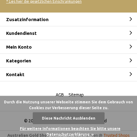
* Lies hier die gesetzlichen Einschränkungen
Zusatzinformation
Kundendienst
Mein Konto
Kategorien
Kontakt
AGB
Sitemap
Durch die Nutzung unserer Webseite stimmen Sie dem Gebrauch von
Cookies zur Verbesserung dieser Seite zu.
Diese Nachricht Ausblenden
© 2026 -
Australian Gold Shop Deutschland
Für weitere Informationen beachten Sie bitte unsere
Datenschutzerklärung. »
Australian Gold Shop
4,84
/
5
-
621
Bewertungen @
Trusted Shops