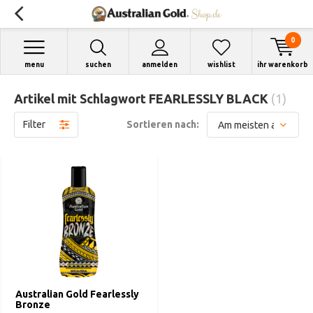
0
menu
suchen
anmelden
wishlist
ihr warenkorb
Artikel mit Schlagwort FEARLESSLY BLACK
(1)
Filter
Sortieren nach:
Australian Gold Fearlessly
Bronze