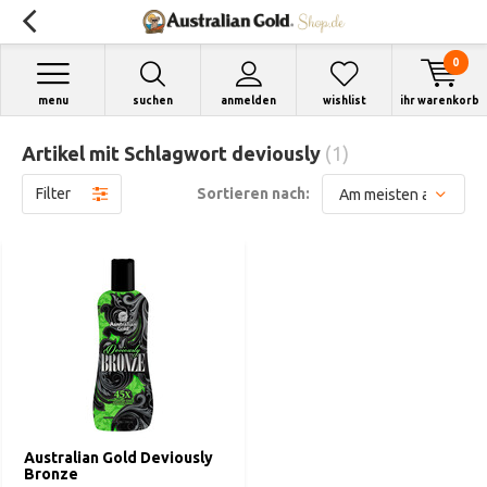
0
menu
suchen
anmelden
wishlist
ihr warenkorb
Artikel mit Schlagwort deviously
(1)
Filter
Sortieren nach:
Australian Gold Deviously
Bronze