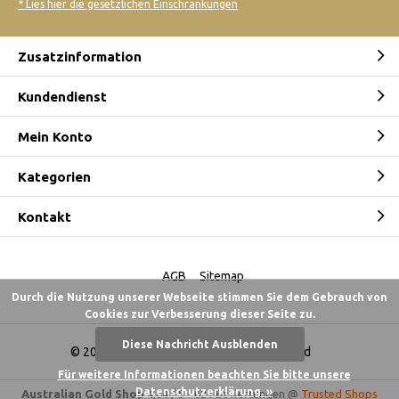
* Lies hier die gesetzlichen Einschränkungen
Zusatzinformation
Kundendienst
Mein Konto
Kategorien
Kontakt
AGB
Sitemap
Durch die Nutzung unserer Webseite stimmen Sie dem Gebrauch von
Cookies zur Verbesserung dieser Seite zu.
Diese Nachricht Ausblenden
© 2026 -
Australian Gold Shop Deutschland
Für weitere Informationen beachten Sie bitte unsere
Datenschutzerklärung. »
Australian Gold Shop
4,84
/
5
-
621
Bewertungen @
Trusted Shops