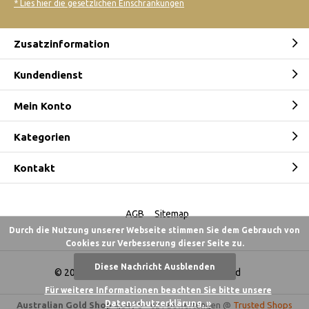
* Lies hier die gesetzlichen Einschränkungen
Zusatzinformation
Kundendienst
Mein Konto
Kategorien
Kontakt
AGB
Sitemap
Durch die Nutzung unserer Webseite stimmen Sie dem Gebrauch von
Cookies zur Verbesserung dieser Seite zu.
Diese Nachricht Ausblenden
© 2026 -
Australian Gold Shop Deutschland
Für weitere Informationen beachten Sie bitte unsere
Datenschutzerklärung. »
Australian Gold Shop
4,84
/
5
-
621
Bewertungen @
Trusted Shops