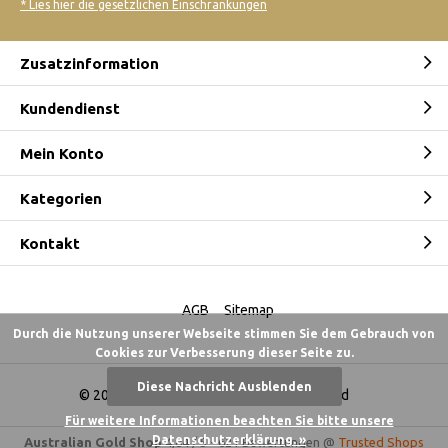
* Lies hier die gesetzlichen Einschränkungen
Zusatzinformation
Kundendienst
Mein Konto
Kategorien
Kontakt
AGB
Sitemap
Durch die Nutzung unserer Webseite stimmen Sie dem Gebrauch von
Cookies zur Verbesserung dieser Seite zu.
Diese Nachricht Ausblenden
© 2026 -
Australian Gold Shop Deutschland
Für weitere Informationen beachten Sie bitte unsere
Datenschutzerklärung. »
Australian Gold Shop
4,84
/
5
-
621
Bewertungen @
Trusted Shops