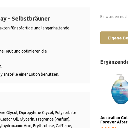
Es wurden noch
ray - Selbstbräuner
akten für sofortige und langanhaltende
Eigene B
ne Haut und optimieren die
Ergänzend
e.
ay anstelle einer Lotion benutzen.
ne Glycol, Dipropylene Glycol, Polysorbate
Australian Go
Castor Oil, Glycerin, Fragrance (Parfum),
Forever After
ylhydroxamic Acid, Erythrulose, Caffeine,