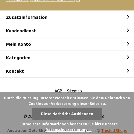
Zusatzinformation
Kundendienst
Mein Konto
Kategorien
Kontakt
AGB
Sitemap
Durch die Nutzung unserer Webseite stimmen Sie dem Gebrauch von
Cookies zur Verbesserung dieser Seite zu.
Diese Nachricht Ausblenden
© 2026 -
Australian Gold Shop Deutschland
Für weitere Informationen beachten Sie bitte unsere
Datenschutzerklärung. »
Australian Gold Shop
4,84
/
5
-
621
Bewertungen @
Trusted Shops