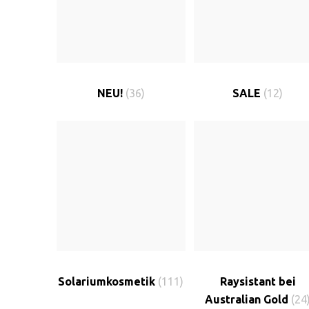
NEU!
(36)
SALE
(12)
Solariumkosmetik
(111)
Raysistant bei
Australian Gold
(24