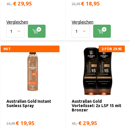
€ 29,95
€ 18,95
45,-
23,95
Vergleichen
Vergleichen
MIT
2 FÜR 29.95
APPLIKATIONSHANDSCHUH
Australian Gold Instant
Australian Gold
Sunless Spray
Vorteilsset: 2x LSF 15 mit
Bronzer
€ 19,95
€ 29,95
24,95
45,-