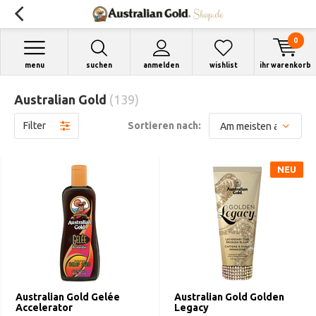
0
menu
suchen
anmelden
wishlist
ihr warenkorb
Australian Gold
(139)
Filter
Sortieren nach:
NEU
Australian Gold Gelée
Australian Gold Golden
Accelerator
Legacy