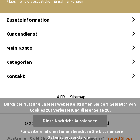
* Lies hier die gesetzlichen Einschränkungen
Zusatzinformation
Kundendienst
Mein Konto
Kategorien
Kontakt
AGB
Sitemap
Durch die Nutzung unserer Webseite stimmen Sie dem Gebrauch von
Cookies zur Verbesserung dieser Seite zu.
Diese Nachricht Ausblenden
© 2026 -
Australian Gold Shop Deutschland
Für weitere Informationen beachten Sie bitte unsere
Datenschutzerklärung. »
Australian Gold Shop
4,84
/
5
-
621
Bewertungen @
Trusted Shops