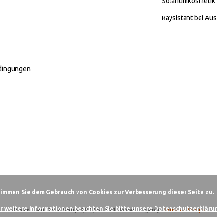
Solariumkosmetik
Raysistant bei Aus
dingungen
timmen Sie dem Gebrauch von Cookies zur Verbesserung dieser Seite zu.
r weitere Informationen beachten Sie bitte unsere Datenschutzerklärun
Australian Gold Shop
4,84
/
5
-
621
Bewertungen @
Trusted Shops