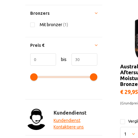
Bronzers
Mit bronzer
(1)
Preis
€
bis
Austra
Afters
Moistur
Bronze
€ 29,95
(Grundpreis
Kundendienst
Kundendienst
Vergl
Kontaktiere uns