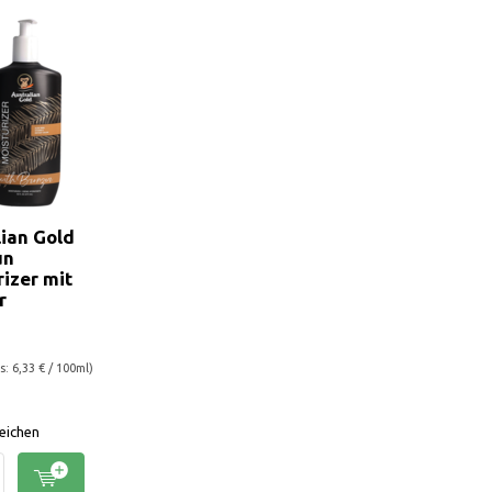
lian Gold
un
izer mit
r
: 6,33 € / 100ml)
eichen