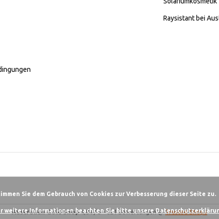
Solariumkosmetik
Raysistant bei Aus
dingungen
timmen Sie dem Gebrauch von Cookies zur Verbesserung dieser Seite zu.
r weitere Informationen beachten Sie bitte unsere Datenschutzerklärun
Australian Gold Shop
4,84
/
5
-
621
Bewertungen @
Trusted Shops