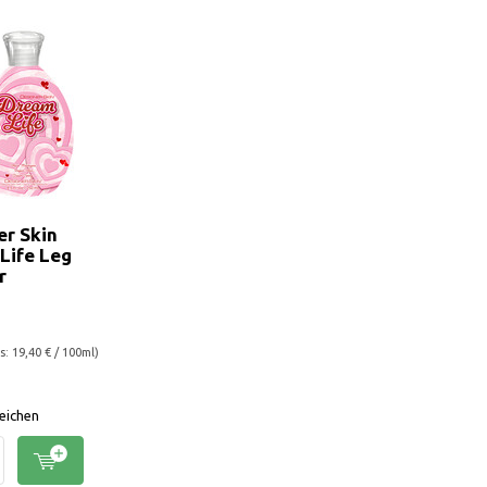
er Skin
Life Leg
r
: 19,40 € / 100ml)
eichen