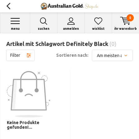
0
menu
suchen
anmelden
wishlist
ihr warenkorb
Artikel mit Schlagwort Definitely Black
(0)
Filter
Sortieren nach:
Keine Produkte
gefunden!...